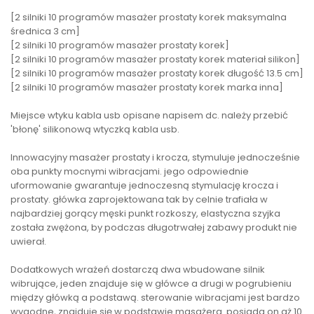
[2 silniki 10 programów masażer prostaty korek maksymalna
średnica 3 cm]
[2 silniki 10 programów masażer prostaty korek]
[2 silniki 10 programów masażer prostaty korek materiał silikon]
[2 silniki 10 programów masażer prostaty korek długość 13.5 cm]
[2 silniki 10 programów masażer prostaty korek marka inna]
Miejsce wtyku kabla usb opisane napisem dc. należy przebić
'błonę' silikonową wtyczką kabla usb.
Innowacyjny masażer prostaty i krocza, stymuluje jednocześnie
oba punkty mocnymi wibracjami. jego odpowiednie
uformowanie gwarantuje jednoczesną stymulację krocza i
prostaty. główka zaprojektowana tak by celnie trafiała w
najbardziej gorący męski punkt rozkoszy, elastyczna szyjka
została zwężona, by podczas długotrwałej zabawy produkt nie
uwierał.
Dodatkowych wrażeń dostarczą dwa wbudowane silnik
wibrujące, jeden znajduje się w główce a drugi w pogrubieniu
między główką a podstawą. sterowanie wibracjami jest bardzo
wygodne, znajduje się w podstawie masażera. posiada on aż 10