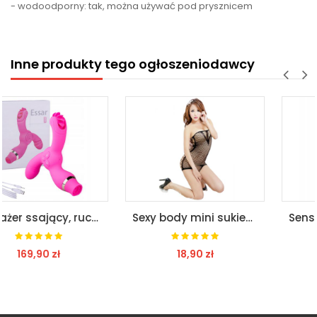
- wodoodporny: tak, można używać pod prysznicem
Inne produkty tego ogłoszeniodawcy
Masażer ssający, ruchomy stymulator + wibrator
Sexy body mini sukienka podniecająca bielizna 034
18,90 zł
6 zł
ZOBACZ
ZOBACZ