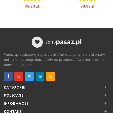
49,90 zł
79,99 zł
ZOBACZ
ZOBACZ
Pasaż sprzedażowy z tysiącami ofert dostępnymi dla klientów
online. U nas znajdziesz oferty od producentów dzięki czemu
ceny są najlepsze.
+
KATEGORIE
+
POLECANE
+
INFORMACJE
+
KONTAKT