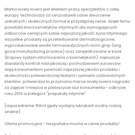
Marka lovely lovers jest efektem pracy specjalistów z całej
europy. technolodzy za cel postawili sobie stworzenie
unikalnych i skutecznych formuł w przystępnej cenie. dzięki temu
powstała linia kosmetyków intymnych dla wymagających
odbiorców ceniących sobie najwyższą jakość życia intymnego.
wszystkie produkty są przetestowane dermatologicznie,
wyprodukowane wedle farmaceutycznych norm gmp (ang.
good manufacturing practice) oraz zarejestrowane w ksiok
(krajowy system informowania o kosmetykach). najwyższe
standardy kontroli nad jakością i pochodzeniem surowców
dają konsumentom pewność najwyższej jakości produktu i
skuteczności potwierdzonej testami i opiniami zadowolonych
klientów. potwierdza to przyznana marce lovely lovers nagroda
za zajęcie 1 miejsca w plebiscycie laur konsumenta - odkrycie
roku 2014 w kategorii "preparaty intymne".
[aqua extreme 150ml gęsty wydajny lubrykant wodny rodzaj
analne]
Oferta promocyjna - hiszpańska mucha w cenie produktu!