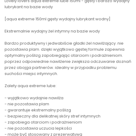
Lovely lovers aqua extreme lube 150ml - gęsty i bardzo wydajny
lubrykant na bazie wody
[aqua extreme 150ml gęsty wydajny lubrykant wodny]
Ekstremalnie wydajny żel intymny na bazie wody
Bardzo produktywny i jedwabiście gładki żel nawilżający. nie
pozostawia plam. dzięki wyjątkowo gęstej formule zapewnia
optymalny poślizg zapobiegając otarciom i podrażnieniom.
poprzez odpowiednie nawilżenie zwiększa odczuwanie doznań
przez obojga partnerów. idealny w przypadku problemu
suchości miejsc intymnych.
Zalety aqua extreme lube:
- wyjątkowo wydajnie nawilża
- nie pozostawia plam
- gwarantuje ekstremalny poślizg
- bezpieczny dla delikatnej skóry stref intymnych
- zapobiega otarciom i podrażnieniom
- nie pozostawia uczucia lepkości
- może być stosowany z prezerwatywą