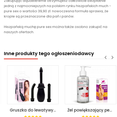
Zakupując aquaextreme otrzymujesz całkowicie bezpłatnie
jedną z najmocniejszych na polskim rynku hiszpańskich much -
pure sex o wartości 39,90 zł. nowoczesna formuła sprawia, że
krople są przeznaczone dla pań i panów.
Hiszpańską muchę pure sex można także osobno zakupić na
naszych ofertach.
Inne produkty tego ogłoszeniodawcy
Gruszka do lewatywy 3 końcówki seks analny
Żel powiększający penisa - maxilong gel 150ml