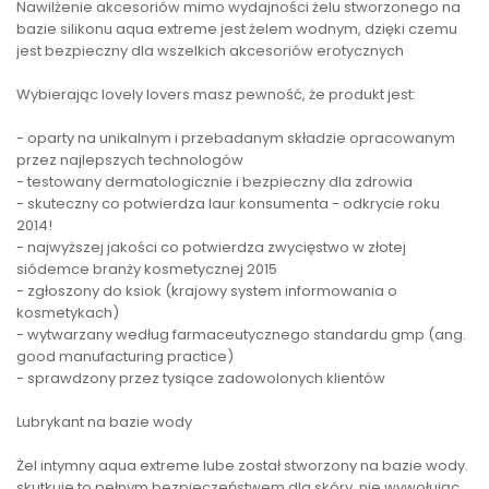
Nawilżenie akcesoriów mimo wydajności żelu stworzonego na
bazie silikonu aqua extreme jest żelem wodnym, dzięki czemu
jest bezpieczny dla wszelkich akcesoriów erotycznych
Wybierając lovely lovers masz pewność, że produkt jest:
- oparty na unikalnym i przebadanym składzie opracowanym
przez najlepszych technologów
- testowany dermatologicznie i bezpieczny dla zdrowia
- skuteczny co potwierdza laur konsumenta - odkrycie roku
2014!
- najwyższej jakości co potwierdza zwycięstwo w złotej
siódemce branży kosmetycznej 2015
- zgłoszony do ksiok (krajowy system informowania o
kosmetykach)
- wytwarzany według farmaceutycznego standardu gmp (ang.
good manufacturing practice)
- sprawdzony przez tysiące zadowolonych klientów
Lubrykant na bazie wody
Żel intymny aqua extreme lube został stworzony na bazie wody.
skutkuje to pełnym bezpieczeństwem dla skóry, nie wywołując