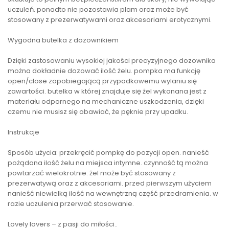
uczuleń. ponadto nie pozostawia plam oraz może być
stosowany z prezerwatywami oraz akcesoriami erotycznymi.
Wygodna butelka z dozownikiem
Dzięki zastosowaniu wysokiej jakości precyzyjnego dozownika
można dokładnie dozować ilość żelu. pompka ma funkcję
open/close zapobiegającą przypadkowemu wylaniu się
zawartości. butelka w której znajduje się żel wykonana jest z
materiału odpornego na mechaniczne uszkodzenia, dzięki
czemu nie musisz się obawiać, że pęknie przy upadku.
Instrukcje
Sposób użycia: przekręcić pompkę do pozycji open. nanieść
pożądana ilość żelu na miejsca intymne. czynność tą można
powtarzać wielokrotnie. żel może być stosowany z
prezerwatywą oraz z akcesoriami. przed pierwszym użyciem
nanieść niewielką ilość na wewnętrzną część przedramienia. w
razie uczulenia przerwać stosowanie.
Lovely lovers – z pasji do miłości..