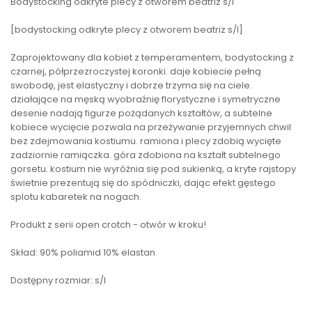
Bodystocking odkryte plecy z otworem beatriz s/l
[bodystocking odkryte plecy z otworem beatriz s/l]
Zaprojektowany dla kobiet z temperamentem, bodystocking z
czarnej, półprzezroczystej koronki. daje kobiecie pełną
swobodę, jest elastyczny i dobrze trzyma się na ciele.
działające na męską wyobraźnię florystyczne i symetryczne
desenie nadają figurze pożądanych kształtów, a subtelne
kobiece wycięcie pozwala na przeżywanie przyjemnych chwil
bez zdejmowania kostiumu. ramiona i plecy zdobią wycięte
zadziornie ramiączka. góra zdobiona na kształt subtelnego
gorsetu. kostium nie wyróżnia się pod sukienką, a kryte rajstopy
świetnie prezentują się do spódniczki, dając efekt gęstego
splotu kabaretek na nogach.
Produkt z serii open crotch - otwór w kroku!
Skład: 90% poliamid 10% elastan
Dostępny rozmiar: s/l