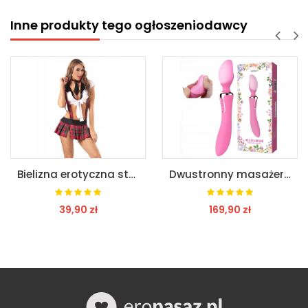
Inne produkty tego ogłoszeniodawcy
Bielizna erotyczna strój przebranie uczennicy s/m
Dwustronny masażer z wibratorem nagrzewającym się
39,90 zł
169,90 zł
8
ZOBACZ
ZOBACZ