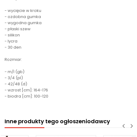
- wycięcie w kroku
- ozdobna gumka
- wygodna gumka
- płaski szew
- silikon
- lycra
- 30 den
Rozmiar:
- m/l (gb)
- 3/4 (pl)
- 42/48 (d)
- wzrost [cm]: 164-176
- biodra [cm]: 100-120
Inne produkty tego ogłoszeniodawcy