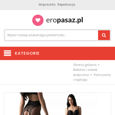
Moje konto
Rejestracja
KATEGORIE
»
Strona główna
Bielizna i odzież
»
erotyczna
Pończochy
i rajstopy