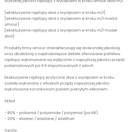
Wysokiej jakości rajstopy z wycięciem w kroku amour diva m/l
[ekskluzywne rajstopy diva z wycięciem w kroku m/l]
[ekskluzywne rajstopy diva z wycięciem w kroku m/l marka
amour]
[ekskluzywne rajstopy diva z wycięciem w kroku m/l model
diva]
Produkty firmy amour charakteryzują się doskonałą jakością
oraz dbałością o najdrobniejsze detale.oferowane państwu
rajstopy wykonywane są wyłącznie z najwyższej jakości przędz
poliamidowych pa 6.6 importowanych z włoch.
Ekskluzywne rajstopy erotyczne diva z wycięciem w kroku
zostały wykonane z włoskich przędz najwyższej jakości.
wykończone koronkowym pasem pokrytym silikonem.
Skład:
- 80% - poliamid / polyamide / polyamid (pa.66)
- 20% - elastan / elastane / elasthan
Cechy: